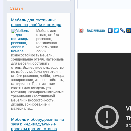
Статьи
Мебель для гостиницы:
ресепшн, лобби и номера
Падзяліцца
Мебель для
отеля, стойка
ресепшн,
гостиничная
мебель, зона
лобби,
износостойкость мебели,
зонирование отеля, материалы
для мебели, обставить
отель..Экспертное руководство
по выбору мебели для отеля:
стойки ресепшн, лобби, номера,
зонирование, износостойкость,
материалы. Практические
советы для владельцев
гостиниц..Разбираем ключевые
требования к гостиничной
мебели: износостойкость,
дизайн, зонирование и
материалы...
Мебель и оборудование на
заказ: индивидуальные
проекты против готовых