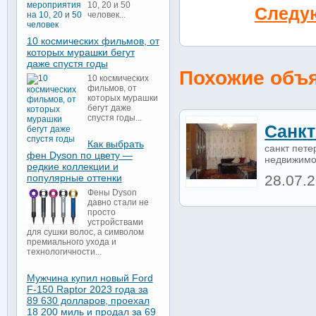
10, 20 и 50
Следу
человек...
10 космических фильмов, от
которых мурашки бегут
даже спустя годы
Похожие объ
10 космических
фильмов, от
которых мурашки
бегут даже
спустя годы...
Санкт
Как выбрать
санкт пете
фен Dyson по цвету —
недвижимос
редкие коллекции и
популярные оттенки
28.07.
Фены Dyson
давно стали не
просто
устройствами
для сушки волос, а символом
премиального ухода и
технологичности...
Мужчина купил новый Ford
F-150 Raptor 2023 года за
89 630 долларов, проехал
18 200 миль и продал за 69