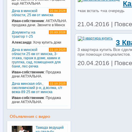
Ка
ещё АКТУАЛЬНА
+как встать +на очередь
Дача в минской
20.04.2026
области, 25 км от минска
Иван-собственник
: АКТУАЛЬНА
21.04.2016 | Повс
продажа дачи. Звоните в Минск
Документы на
20.03.2026
трактор т-25
3 Кв
Александр
: Хочу купить доки
3 квартира купить Все сде
Дача в минской
22.10.2025
области 25 км от минска, 3-
при помощи специалистов. 
этажа, гараж в доме, камин и
20.04.2016 | Повс
группка, сад, помещения для
бани, лес-речка
Иван-собственник
: Продажа
дачи АКТУАЛЬНА.
Дача минская обл.,
22.10.2025
смолевичский р-н, д.волма, с/т
вежа-89 25 км от минска
Иван-собственник
: Продажа
дачи АКТУАЛЬНА.
Объявления с видео
Тамада ведущий
на свадьбу