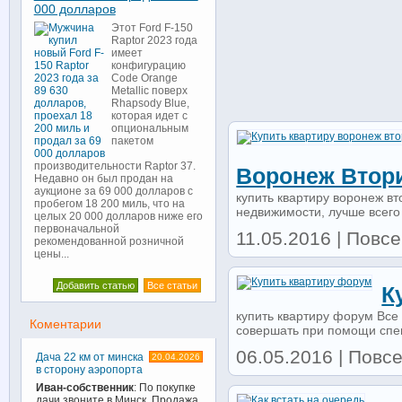
000 долларов
Этот Ford F-150
Raptor 2023 года
имеет
конфигурацию
Code Orange
Metallic поверх
Rhapsody Blue,
которая идет с
опциональным
пакетом
производительности Raptor 37.
Воронеж Втор
Недавно он был продан на
аукционе за 69 000 долларов с
купить квартиру воронеж в
пробегом 18 200 миль, что на
недвижимости, лучше всего
целых 20 000 долларов ниже его
первоначальной
11.05.2016 | Повс
рекомендованной розничной
цены...
Добавить статью
Все статьи
К
купить квартиру форум Все
Коментарии
совершать при помощи спец
06.05.2016 | Повс
Дача 22 км от минска
20.04.2026
в сторону аэропорта
Иван-собственник
: По покупке
дачи звоните в Минск. Продажа