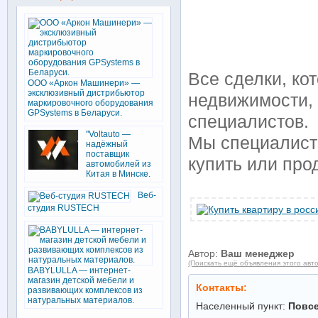
Все сделки, к
ООО «Аркон Машинери» —
эксклюзивный дистрибьютор
недвижимости,
маркировочного оборудования
GPSystems в Беларуси.
специалистов.
"Voltauto —
Мы специалист
надёжный
поставщик
купить или про
автомобилей из
Китая в Минске.
Веб-
студия RUSTECH
Автор:
Ваш менеджер
(Поискать ещё объявления этого авт
BABYLULLA — интернет-
магазин детской мебели и
Контакты:
развивающих комплексов из
натуральных материалов.
Населенный пункт:
Повс