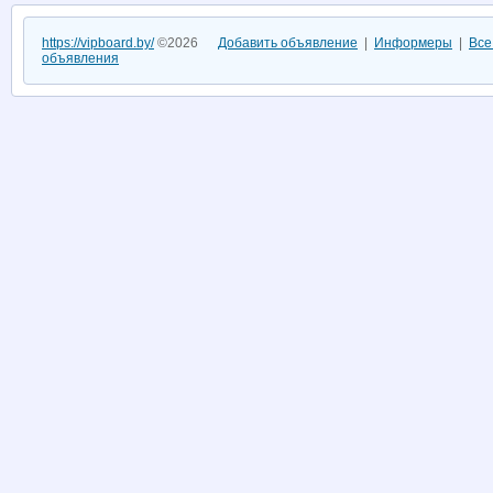
https://vipboard.by/
©2026
Добавить объявление
|
Информеры
|
Все
объявления