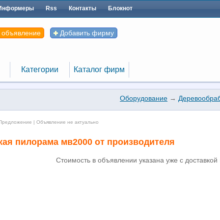
Информеры
Rss
Контакты
Блокнот
 объявление
Добавить фирму
Категории
Каталог фирм
Категории
Каталог фирм
Оборудование
→
Деревообра
редложение | Объявление не актуально
кая пилорама мв2000 от производителя
Стоимость в объявлении указана уже с доставкой 