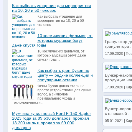
Как выбрать угощение для мероприятия
на 10, 20 и 50 человек
Как выбрать угощение для
мероприятия на 10, 20 и 50
человек...
10 космических фильмов, от
которых мурашки бегут
Гранулятор д
даже спустя годы
гранулятора ..
10 космических фильмов, от
17.09.2020 | По
которых мурашки бегут даже
спустя годы...
Как выбрать фен Dyson по
Бункер-накоп
цвету — редкие коллекции и
продукции нак
популярные оттенки
Фены Dyson давно стали не
17.09.2020 | Кир
просто устройствами для сушки
волос, а символом
премиального ухода и
технологичности...
Бункер-ворош
с шнековой ...
Мужчина купил новый Ford F-150 Raptor
2023 года за 89 630 долларов, проехал
05.01.2021 | Кир
18 200 миль и продал за 69 000
долларов