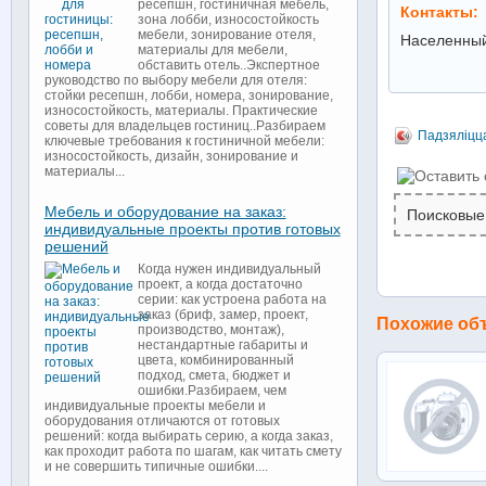
ресепшн, гостиничная мебель,
Контакты:
зона лобби, износостойкость
мебели, зонирование отеля,
Населенный
материалы для мебели,
обставить отель..Экспертное
руководство по выбору мебели для отеля:
стойки ресепшн, лобби, номера, зонирование,
износостойкость, материалы. Практические
советы для владельцев гостиниц..Разбираем
Падзяліцц
ключевые требования к гостиничной мебели:
износостойкость, дизайн, зонирование и
материалы...
Мебель и оборудование на заказ:
Поисковые
индивидуальные проекты против готовых
решений
Когда нужен индивидуальный
проект, а когда достаточно
серии: как устроена работа на
заказ (бриф, замер, проект,
Похожие об
производство, монтаж),
нестандартные габариты и
цвета, комбинированный
подход, смета, бюджет и
ошибки.Разбираем, чем
индивидуальные проекты мебели и
оборудования отличаются от готовых
решений: когда выбирать серию, а когда заказ,
как проходит работа по шагам, как читать смету
и не совершить типичные ошибки....