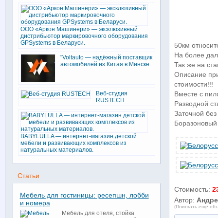
ООО «Аркон Машинери» — эксклюзивный
дистрибьютор маркировочного оборудования
GPSystems в Беларуси.
50км относи
На более дал
"Voltauto — надёжный поставщик
автомобилей из Китая в Минске.
Так же на ст
Описание при
стоимости!!!
Веб-студия
Вместе с пи
RUSTECH
Разводной ста
Заточной без 
Боразоновый 
BABYLULLA — интернет-магазин детской
мебели и развивающих комплексов из
натуральных материалов.
Статьи
Стоимость:
2
Мебель для гостиницы: ресепшн, лобби
Автор:
Андре
и номера
(Поискать ещё объ
Мебель для отеля, стойка