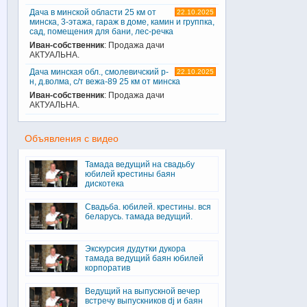
Дача в минской области 25 км от
22.10.2025
минска, 3-этажа, гараж в доме, камин и группка,
сад, помещения для бани, лес-речка
Иван-собственник
: Продажа дачи
АКТУАЛЬНА.
Дача минская обл., смолевичский р-
22.10.2025
н, д.волма, с/т вежа-89 25 км от минска
Иван-собственник
: Продажа дачи
АКТУАЛЬНА.
Объявления с видео
Тамада ведущий на свадьбу
юбилей крестины баян
дискотека
Свадьба. юбилей. крестины. вся
беларусь. тамада ведущий.
Экскурсия дудутки дукора
тамада ведущий баян юбилей
корпоратив
Ведущий на выпускной вечер
встречу выпускников dj и баян