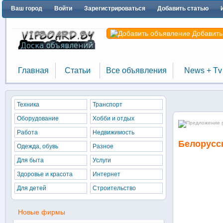
Ваш город
Войти
Зарегистрироваться
Добавить статью
Добавить
Главная
Статьи
Все объявления
News + Tv
Главная
Статьи
Все объявления
News + Tv
Техника
Транспорт
Оборудование
Хобби и отдых
П
Работа
Недвижимость
Белорусс
Одежда, обувь
Разное
Для быта
Услуги
Здоровье и красота
Интернет
Для детей
Строительство
Новые фирмы