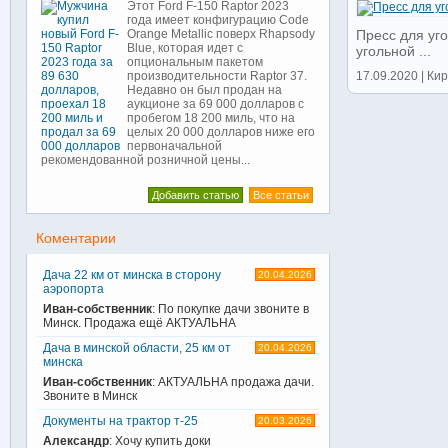
Этот Ford F-150 Raptor 2023
года имеет конфигурацию Code
Пресс для уг
Orange Metallic поверх Rhapsody
Blue, которая идет с
угольной ...
опциональным пакетом
17.09.2020 | Кир
производительности Raptor 37.
Недавно он был продан на
аукционе за 69 000 долларов с
пробегом 18 200 миль, что на
целых 20 000 долларов ниже его
первоначальной
рекомендованной розничной цены...
Добавить статью
Все статьи
Коментарии
Дача 22 км от минска в сторону
20.04.2026
аэропорта
Иван-собственник
: По покупке дачи звоните в
Минск. Продажа ещё АКТУАЛЬНА
Дача в минской области, 25 км от
20.04.2026
минска
Иван-собственник
: АКТУАЛЬНА продажа дачи.
Звоните в Минск
Документы на трактор т-25
20.03.2026
Александр
: Хочу купить доки