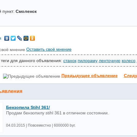
 пункт:
Смоленск
а
Оставить своё мнение
 теги для данного объявления:
станок
пилораму
ленточную
колесо
Предыдущее объявление
След
ъявления
Бензопила Stihl 361/
Продам бензопилу stihl 361 в отличном состоянии.
04.03.2015 | Повсеместно | 6000000 byr.