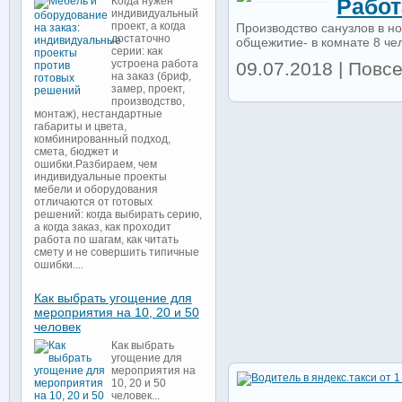
Когда нужен
Работ
индивидуальный
проект, а когда
Производство санузлов в н
достаточно
общежитие- в комнате 8 чело
серии: как
устроена работа
09.07.2018 | Повсе
на заказ (бриф,
замер, проект,
производство,
монтаж), нестандартные
габариты и цвета,
комбинированный подход,
смета, бюджет и
ошибки.Разбираем, чем
индивидуальные проекты
мебели и оборудования
отличаются от готовых
решений: когда выбирать серию,
а когда заказ, как проходит
работа по шагам, как читать
смету и не совершить типичные
ошибки....
Как выбрать угощение для
мероприятия на 10, 20 и 50
человек
Как выбрать
угощение для
мероприятия на
10, 20 и 50
человек...