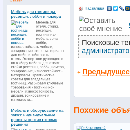
Статьи
Падзяліцца
Мебель для гостиницы:
ресепшн, лобби и номера
Мебель для
отеля, стойка
ресепшн,
гостиничная
мебель, зона
Поисковые те
лобби,
износостойкость мебели,
администрато
зонирование отеля, материалы
для мебели, обставить
отель..Экспертное руководство
по выбору мебели для отеля:
стойки ресепшн, лобби, номера,
Предыдущее
зонирование, износостойкость,
материалы. Практические
советы для владельцев
гостиниц..Разбираем ключевые
требования к гостиничной
мебели: износостойкость,
дизайн, зонирование и
материалы...
Похожие объ
Мебель и оборудование на
заказ: индивидуальные
проекты против готовых
решений