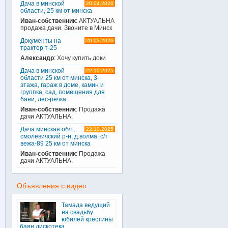
Дача в минской
20.04.2026
области, 25 км от минска
Иван-собственник
: АКТУАЛЬНА
продажа дачи. Звоните в Минск
Документы на
20.03.2026
трактор т-25
Александр
: Хочу купить доки
Дача в минской
22.10.2025
области 25 км от минска, 3-
этажа, гараж в доме, камин и
группка, сад, помещения для
бани, лес-речка
Иван-собственник
: Продажа
дачи АКТУАЛЬНА.
Дача минская обл.,
22.10.2025
смолевичский р-н, д.волма, с/т
вежа-89 25 км от минска
Иван-собственник
: Продажа
дачи АКТУАЛЬНА.
Объявления с видео
Тамада ведущий
на свадьбу
юбилей крестины
баян дискотека