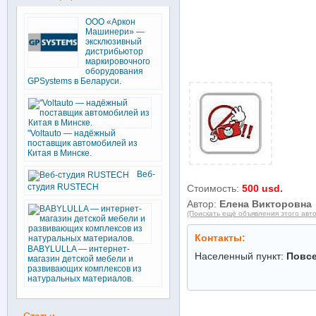
ООО «Аркон
Машинери» —
эксклюзивный
дистрибьютор
маркировочного
оборудования
GPSystems в Беларуси.
"Voltauto — надёжный
поставщик автомобилей из
Китая в Минске.
Веб-
студия RUSTECH
Стоимость:
500 usd.
Автор:
Елена Викторовна
(Поискать ещё объявления этого авт
Контакты:
BABYLULLA — интернет-
Населенный пункт:
Повс
магазин детской мебели и
развивающих комплексов из
натуральных материалов.