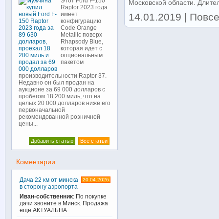
Этот Ford F-150
Московской области. Длитель
Raptor 2023 года
имеет
14.01.2019 | Повсе
конфигурацию
Code Orange
Metallic поверх
Rhapsody Blue,
которая идет с
опциональным
пакетом
производительности Raptor 37.
Недавно он был продан на
аукционе за 69 000 долларов с
пробегом 18 200 миль, что на
целых 20 000 долларов ниже его
первоначальной
рекомендованной розничной
цены...
Добавить статью
Все статьи
Коментарии
Дача 22 км от минска
20.04.2026
в сторону аэропорта
Иван-собственник
: По покупке
дачи звоните в Минск. Продажа
ещё АКТУАЛЬНА