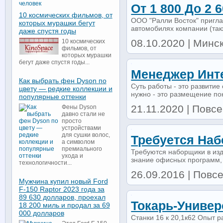
От 1 800 До 2 
10 космических фильмов, от
ООО "Ралли Восток" пригла
которых мурашки бегут
автомобилях компании (такж
даже спустя годы
08.10.2020 | Минск
10 космических
фильмов, от
которых мурашки
бегут даже спустя годы...
Менеджер Инт
Как выбрать фен Dyson по
Суть работы - это развитие
цвету — редкие коллекции и
нужно - это размещение по
популярные оттенки
21.11.2020 | Повсе
Фены Dyson
давно стали не
просто
устройствами
для сушки волос,
Требуется Наб
а символом
премиального
Требуются наборщики в изд
ухода и
знание офисных программ, 
технологичности...
26.09.2016 | Повс
Мужчина купил новый Ford
F-150 Raptor 2023 года за
89 630 долларов, проехал
Токарь-Универ
18 200 миль и продал за 69
000 долларов
Станки 16 к 20,1к62 Опыт ра